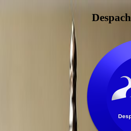
Despach
D
e
s